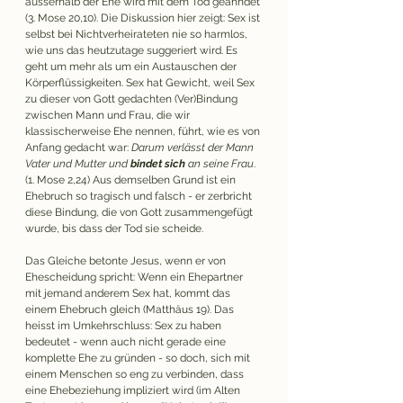
ausserhalb der Ehe wird mit dem Tod geahndet 
(3. Mose 20,10). Die Diskussion hier zeigt: Sex ist 
selbst bei Nichtverheirateten nie so harmlos, 
wie uns das heutzutage suggeriert wird. Es 
geht um mehr als um ein Austauschen der 
Körperflüssigkeiten. Sex hat Gewicht, weil Sex 
zu dieser von Gott gedachten (Ver)Bindung 
zwischen Mann und Frau, die wir 
klassischerweise Ehe nennen, führt, wie es von 
Anfang gedacht war: 
Darum verlässt der Mann 
Vater und Mutter und 
bindet sich
 an seine Frau
. 
(1. Mose 2,24) Aus demselben Grund ist ein 
Ehebruch so tragisch und falsch - er zerbricht 
diese Bindung, die von Gott zusammengefügt 
wurde, bis dass der Tod sie scheide.
Das Gleiche betonte Jesus, wenn er von 
Ehescheidung spricht: Wenn ein Ehepartner 
mit jemand anderem Sex hat, kommt das 
einem Ehebruch gleich (Matthäus 19). Das 
heisst im Umkehrschluss: Sex zu haben 
bedeutet - wenn auch nicht gerade eine 
komplette Ehe zu gründen - so doch, sich mit 
einem Menschen so eng zu verbinden, dass 
eine Ehebeziehung impliziert wird (im Alten 