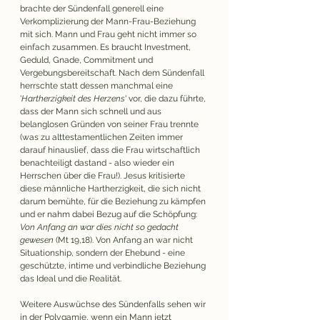
brachte der Sündenfall generell eine 
Verkomplizierung der Mann-Frau-Beziehung 
mit sich. Mann und Frau geht nicht immer so 
einfach zusammen. Es braucht Investment, 
Geduld, Gnade, Commitment und 
Vergebungsbereitschaft. Nach dem Sündenfall 
herrschte statt dessen manchmal eine 
'
Hartherzigkeit des Herzens
' vor, die dazu führte, 
dass der Mann sich schnell und aus 
belanglosen Gründen von seiner Frau trennte 
(was zu alttestamentlichen Zeiten immer 
darauf hinauslief, dass die Frau wirtschaftlich 
benachteiligt dastand - also wieder ein 
Herrschen über die Frau!). Jesus kritisierte 
diese männliche Hartherzigkeit, die sich nicht 
darum bemühte, für die Beziehung zu kämpfen 
und er nahm dabei Bezug auf die Schöpfung: 
Von Anfang an war dies nicht so gedacht 
gewesen
 (Mt 19,18). Von Anfang an war nicht 
Situationship, sondern der Ehebund - eine 
geschützte, intime und verbindliche Beziehung 
das Ideal und die Realität. 
Weitere Auswüchse des Sündenfalls sehen wir 
in der Polygamie, wenn ein Mann jetzt 