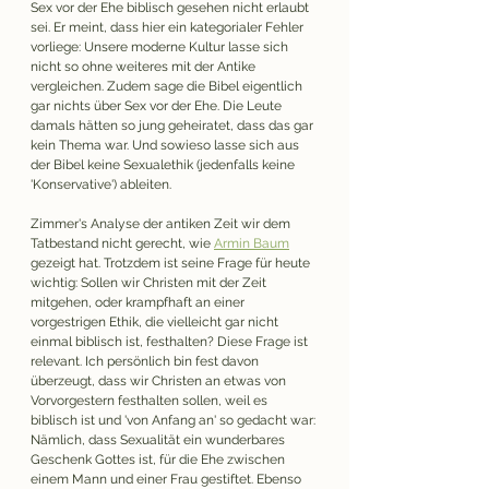
Sex vor der Ehe biblisch gesehen nicht erlaubt 
sei. Er meint, dass hier ein kategorialer Fehler 
vorliege: Unsere moderne Kultur lasse sich 
nicht so ohne weiteres mit der Antike 
vergleichen. Zudem sage die Bibel eigentlich 
gar nichts über Sex vor der Ehe. Die Leute 
damals hätten so jung geheiratet, dass das gar 
kein Thema war. Und sowieso lasse sich aus 
der Bibel keine Sexualethik (jedenfalls keine 
'Konservative') ableiten. 
Zimmer's Analyse der antiken Zeit wir dem 
Tatbestand nicht gerecht, wie 
Armin Baum
gezeigt hat. Trotzdem ist seine Frage für heute 
wichtig: Sollen wir Christen mit der Zeit 
mitgehen, oder krampfhaft an einer 
vorgestrigen Ethik, die vielleicht gar nicht 
einmal biblisch ist, festhalten? Diese Frage ist 
relevant. Ich persönlich bin fest davon 
überzeugt, dass wir Christen an etwas von 
Vorvorgestern festhalten sollen, weil es 
biblisch ist und 'von Anfang an' so gedacht war: 
Nämlich, dass Sexualität ein wunderbares 
Geschenk Gottes ist, für die Ehe zwischen 
einem Mann und einer Frau gestiftet. Ebenso 