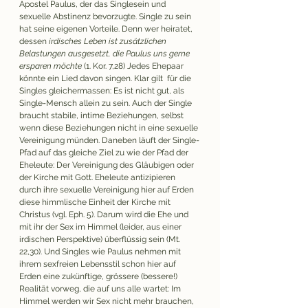
Apostel Paulus, der das Singlesein und 
sexuelle Abstinenz bevorzugte. Single zu sein 
hat seine eigenen Vorteile. Denn wer heiratet, 
dessen 
irdisches Leben ist zusätzlichen 
Belastungen ausgesetzt, die Paulus uns gerne 
ersparen möchte
 (1. Kor. 7,28) Jedes Ehepaar 
könnte ein Lied davon singen. Klar gilt  für die 
Singles gleichermassen: Es ist nicht gut, als 
Single-Mensch allein zu sein. Auch der Single 
braucht stabile, intime Beziehungen, selbst 
wenn diese Beziehungen nicht in eine sexuelle 
Vereinigung münden. Daneben läuft der Single-
Pfad auf das gleiche Ziel zu wie der Pfad der 
Eheleute: Der Vereinigung des Gläubigen oder 
der Kirche mit Gott. Eheleute antizipieren 
durch ihre sexuelle Vereinigung hier auf Erden 
diese himmlische Einheit der Kirche mit 
Christus (vgl. Eph. 5). Darum wird die Ehe und 
mit ihr der Sex im Himmel (leider, aus einer 
irdischen Perspektive) überflüssig sein (Mt. 
22,30). Und Singles wie Paulus nehmen mit 
ihrem sexfreien Lebensstil schon hier auf 
Erden eine zukünftige, grössere (bessere!) 
Realität vorweg, die auf uns alle wartet: Im 
Himmel werden wir Sex nicht mehr brauchen, 