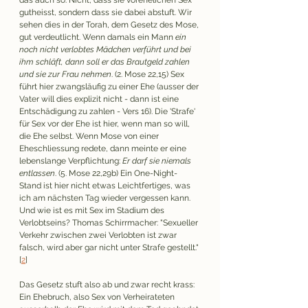
gutheisst, sondern dass sie dabei abstuft. Wir 
sehen dies in der Torah, dem Gesetz des Mose, 
gut verdeutlicht. Wenn damals ein Mann 
ein 
noch nicht verlobtes Mädchen verführt und bei 
ihm schläft, dann soll er das Brautgeld zahlen 
und sie zur Frau nehmen
. (2. Mose 22,15) Sex 
führt hier zwangsläufig zu einer Ehe (ausser der 
Vater will dies explizit nicht - dann ist eine 
Entschädigung zu zahlen - Vers 16). Die 'Strafe' 
für Sex vor der Ehe ist hier, wenn man so will, 
die Ehe selbst. Wenn Mose von einer 
Eheschliessung redete, dann meinte er eine 
lebenslange Verpflichtung: 
Er darf sie niemals 
entlassen
. (5. Mose 22,29b) Ein One-Night-
Stand ist hier nicht etwas Leichtfertiges, was 
ich am nächsten Tag wieder vergessen kann. 
Und wie ist es mit Sex im Stadium des 
Verlobtseins? Thomas Schirrmacher: "Sexueller 
Verkehr zwischen zwei Verlobten ist zwar 
falsch, wird aber gar nicht unter Strafe gestellt." 
[
2
] 
Das Gesetz stuft also ab und zwar recht krass: 
Ein Ehebruch, also Sex von Verheirateten 