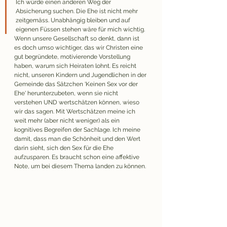
Ich würde einen anderen Weg der 
Absicherung suchen. Die Ehe ist nicht mehr 
zeitgemäss. Unabhängig bleiben und auf 
eigenen Füssen stehen wäre für mich wichtig.
Wenn unsere Gesellschaft so denkt, dann ist 
es doch umso wichtiger, das wir Christen eine 
gut begründete, motivierende Vorstellung 
haben, warum sich Heiraten lohnt. Es reicht 
nicht, unseren Kindern und Jugendlichen in der 
Gemeinde das Sätzchen 'Keinen Sex vor der 
Ehe' herunterzubeten, wenn sie nicht 
verstehen UND wertschätzen können, wieso 
wir das sagen. Mit Wertschätzen meine ich 
weit mehr (aber nicht weniger) als ein 
kognitives Begreifen der Sachlage. Ich meine 
damit, dass man die Schönheit und den Wert 
darin sieht, sich den Sex für die Ehe 
aufzusparen. Es braucht schon eine affektive 
Note, um bei diesem Thema landen zu können. 