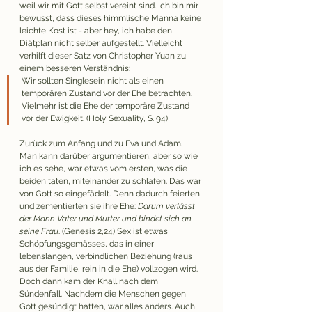
weil wir mit Gott selbst vereint sind. Ich bin mir 
bewusst, dass dieses himmlische Manna keine 
leichte Kost ist - aber hey, ich habe den 
Diätplan nicht selber aufgestellt. Vielleicht 
verhilft dieser Satz von Christopher Yuan zu 
einem besseren Verständnis:
Wir sollten Singlesein nicht als einen 
temporären Zustand vor der Ehe betrachten. 
Vielmehr ist die Ehe der temporäre Zustand 
vor der Ewigkeit. (Holy Sexuality, S. 94)
Zurück zum Anfang und zu Eva und Adam. 
Man kann darüber argumentieren, aber so wie 
ich es sehe, war etwas vom ersten, was die 
beiden taten, miteinander zu schlafen. Das war 
von Gott so eingefädelt. Denn dadurch feierten 
und zementierten sie ihre Ehe: 
Darum verlässt 
der Mann Vater und Mutter und bindet sich an 
seine Frau
. (Genesis 2,24) Sex ist etwas 
Schöpfungsgemässes, das in einer 
lebenslangen, verbindlichen Beziehung (raus 
aus der Familie, rein in die Ehe) vollzogen wird. 
Doch dann kam der Knall nach dem 
Sündenfall. Nachdem die Menschen gegen 
Gott gesündigt hatten, war alles anders. Auch 