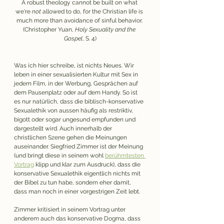
A robust theology cannot be built on what 
we're 
not
 allowed to do, for the Christian life is 
much more than avoidance of sinful behavior. 
(Christopher Yuan, 
Holy Sexuality and the 
Gospel
, S. 4)
Was ich hier schreibe, ist nichts Neues. Wir 
leben in einer sexualisierten Kultur mit Sex in  
jedem Film, in der Werbung, Gesprächen auf 
dem Pausenplatz oder auf dem Handy. So ist 
es nur natürlich, dass die biblisch-konservative 
Sexualethik von aussen häufig als restriktiv, 
bigott oder sogar ungesund empfunden und 
dargestellt wird. Auch innerhalb der 
christlichen Szene gehen die Meinungen 
auseinander. Siegfried Zimmer ist der Meinung 
(und bringt diese in seinem wohl 
berühmtesten 
Vortrag
 klipp und klar zum Ausdruck), dass die 
konservative Sexualethik eigentlich nichts mit 
der Bibel zu tun habe, sondern eher damit, 
dass man noch in einer vorgestrigen Zeit lebt. 
Zimmer kritisiert in seinem Vortrag unter 
anderem auch das konservative Dogma, dass 