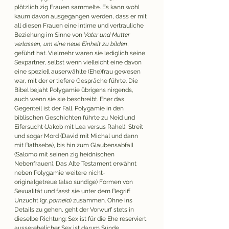
plötzlich zig Frauen sammelte. Es kann wohl 
kaum davon ausgegangen werden, dass er mit 
all diesen Frauen eine intime und vertrauliche 
Beziehung im Sinne von 
Vater und Mutter 
verlassen, um eine neue Einheit zu bilden
, 
geführt hat. Vielmehr waren sie lediglich seine 
Sexpartner, selbst wenn vielleicht eine davon 
eine speziell auserwählte (Ehe)frau gewesen 
war, mit der er tiefere Gespräche führte. Die 
Bibel bejaht Polygamie übrigens nirgends, 
auch wenn sie sie beschreibt. Eher das 
Gegenteil ist der Fall. Polygamie in den 
biblischen Geschichten führte zu Neid und 
Eifersucht (Jakob mit Lea versus Rahel), Streit 
und sogar Mord (David mit Michal und dann 
mit Bathseba), bis hin zum Glaubensabfall 
(Salomo mit seinen zig heidnischen 
Nebenfrauen). Das Alte Testament erwähnt 
neben Polygamie weitere nicht-
originalgetreue (also sündige) Formen von 
Sexualität und fasst sie unter dem Begriff 
Unzucht (gr. 
porneia
) zusammen. Ohne ins 
Details zu gehen, geht der Vorwurf stets in 
dieselbe Richtung: Sex ist für die Ehe reserviert, 
ausserehelicher Sex ist darum Sünde 