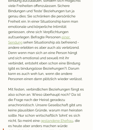
Bindung aufzubauen, sondern sich möglichst 
viele Freiheiten offenzulassen. Sichere 
Bindungen und 'feste' Beziehungen tun ja 
genau dies: Sie schränken die persönliche 
Freiheit ein. In einer Situationship kann man 
emotionale und körperliche Intimität 
geniessen, ohne sich Verpflichtungen 
aufzuerlegen. Befragte Personen 
einer 
Sendung
 sehen Situationship als befreiend - 
andere erlebten es aber auch als verletzend. 
Denn wenn man sich an eine Person hängt 
und sich emotional und sexuell mit ihr 
verbindet, entsteht eben schon eine Bindung 
(gibt es bindungslose Beziehungen?). Darum 
kann es auch weh tun, wenn die andere 
Personen einen dann plötzlich wieder verlässt.
Mit festen, verbindlichen Beziehungen fängt es 
also schon an. Wieso überhaupt noch? Da ist 
die Frage nach der Heirat geradezu 
anachronistisch. Unsere Gesellschaft gibt uns 
keine plausiblen Gründe, warum man heiraten 
sollte. Nur schon wirtschaftlich 'lohnt' es sich 
nicht. So meint eine 
gestandene Ehefrau
, die 
es heute aber anders machen würde: