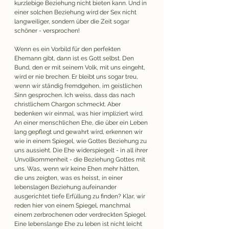
kurzlebige Beziehung nicht bieten kann. Und in 
einer solchen Beziehung wird der Sex nicht 
langweiliger, sondern über die Zeit sogar 
schöner - versprochen!
Wenn es ein Vorbild für den perfekten 
Ehemann gibt, dann ist es Gott selbst. Den 
Bund, den er mit seinem Volk, mit uns eingeht, 
wird er nie brechen. Er bleibt uns sogar treu, 
wenn wir ständig fremdgehen, im geistlichen 
Sinn gesprochen. Ich weiss, dass das nach 
christlichem Chargon schmeckt. Aber 
bedenken wir einmal, was hier impliziert wird. 
An einer menschlichen Ehe, die über ein Leben 
lang gepflegt und gewahrt wird, erkennen wir 
wie in einem Spiegel, wie Gottes Beziehung zu 
uns aussieht. Die Ehe widerspiegelt - in all ihrer 
Unvollkommenheit - die Beziehung Gottes mit 
uns. Was, wenn wir keine Ehen mehr hätten, 
die uns zeigten, was es heisst, in einer 
lebenslagen Beziehung aufeinander 
ausgerichtet tiefe Erfüllung zu finden? Klar, wir 
reden hier von einem Spiegel, manchmal 
einem zerbrochenen oder verdreckten Spiegel. 
Eine lebenslange Ehe zu leben ist nicht leicht 