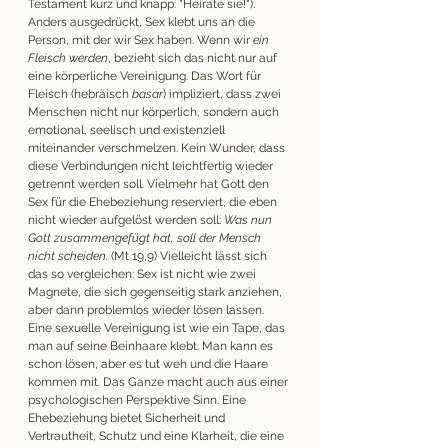
Testament kurz und knapp: "Heirate sie!"). 
Anders ausgedrückt, Sex klebt uns an die 
Person, mit der wir Sex haben. Wenn wir 
ein 
Fleisch werden
, bezieht sich das nicht nur auf 
eine körperliche Vereinigung. Das Wort für 
Fleisch (hebräisch 
basar
) impliziert, dass zwei 
Menschen nicht nur 
körperlich, sondern auch 
emotional, seelisch und existenziell 
miteinander verschmelzen. Kein Wunder, dass 
diese Verbindungen nicht leichtfertig wieder 
getrennt werden soll. Vielmehr hat Gott den 
Sex für die Ehebeziehung reserviert, die eben 
nicht wieder aufgelöst werden soll: 
Was nun 
Gott zusammengefügt hat, soll der Mensch 
nicht scheiden.
 (Mt 19,9) Vielleicht lässt sich 
das so vergleichen: Sex ist nicht wie zwei 
Magnete, die sich gegenseitig stark anziehen, 
aber dann problemlos wieder lösen lassen. 
Eine sexuelle Vereinigung ist wie ein Tape, das 
man auf seine Beinhaare klebt. Man kann es 
schon lösen, aber es tut weh und die Haare 
kommen mit. Das Ganze macht auch aus einer 
psychologischen Perspektive Sinn. Eine 
Ehebeziehung bietet Sicherheit und 
Vertrautheit, Schutz und eine Klarheit, die eine 