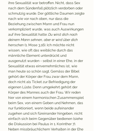
ihre Sexualität war betroffen. Nicht, dass Sex 
nach dem Sündenfall plötzlich verdorben oder 
schmutzig wurde. Der göttliche Daumen zeigte 
nach wie vor nach oben, nur dass die 
Beziehung zwischen Mann und Frau nun 
verkompliziert wurde, was auch Auswirkungen 
auf ihre Sexualität hatte: 
Du wirst dich nach 
deinem Mann sehnen, aber er wird über dich 
herrschen
 (1. Mose 3,16). Ich möchte nicht 
wissen, wie oft das weibliche durch das 
männliche Element unterdrückt und 
ausgenutzt wurden - selbst in einer Ehe, in der 
Sexualität etwas einvernehmliches ist, wie 
man heute so schön sagt. Gemäss der Bibel 
gehört der Körper der Frau zwar dem Mann, 
doch nicht als Ticket zur Befriedigung der 
eigenen Lüste. Denn umgekehrt gehört der 
Körper des Mannes auch der Frau. Wir reden 
hier von einem harmonischen Zusammenspiel 
beim Sex, von einem Geben und Nehmen, das 
nur funktioniert, wenn beide aufeinander 
zugehen und sich füreinander hingeben, nicht 
einfach sich beim Gegenüber bedienen (siehe 
die Diskussion bei Paulus in 1. Korinther 7). 
Neben missbräuchlichem Verhalten in der Ehe 