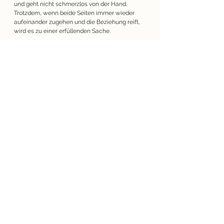
und geht nicht schmerzlos von der Hand. 
Trotzdem, wenn beide Seiten immer wieder 
aufeinander zugehen und die Beziehung reift, 
wird es zu einer erfüllenden Sache.
Doch egal wie schön eine menschliche Ehe 
sein kann, Gottes Bundestreue und seine 
Hingabe für seine Braut sind zig mal krasser. 
Ich glaube, dass das erste Wunder von Jesus 
nicht von ungefähr an einer Hochzeit geschah. 
Gott liebt Hochzeiten. Weil wie die biblische 
Story mit der Hochzeit von Adam und Eva 
begann, endet sie auch mit einer Hochzeit, 
wenn nämlich die Kirche, die Braut, sich mit 
Christus vereinigen wird und wir alle an der 
Tafel des himmlischen Hochzeitsmahls 
zusammenkommen werden, um über Sex vor, 
in und nach der Ehe zu plaudern. 