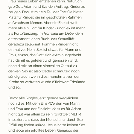
Frau neues Leben entstehen kann. Natürlich 
gab Gott Adam und Eva den Auftrag, Kinder zu 
zeugen. Das ist mit ein Teil der Ehe: Sie bietet 
Platz für Kinder, die im geschützten Rahmen 
aufwachsen können. Aber die Ehe ist weit 
mehr als ein Hort für Kinder - und Sex ist mehr 
als Fortpflanzung. Im 
Hohelied der Liebe
, dem 
alttestamentlichen Buch, das Sexualität 
geradezu zelebriert, kommen Kinder nicht 
einmal vor. Nein, Sex ist etwas für Mann und 
Frau, etwas, das Gott sich extra ausgedacht 
hat, damit es gefeiert und  genossen wird, 
ohne direkt an einen sinnvollen Output zu 
denken. Sex ist also weder schmutzig noch 
sündig, auch wenn dies manchmal von der 
Kirche so vertreten wurde (Stichwort Erbsünde 
und so). 
Bevor alle Singles jetzt gerade wegklicken 
noch dies: Mit dem Eins-Werden von Mann 
und Frau und der Einsicht, dass es für Adam 
nicht gut war allein zu sein, wird weit MEHR 
impliziert, als dass der Mensch nur durch Sex 
Erfüllung finden würde. Jesus hatte keinen Sex 
und lebte ein erfülltes Leben. Genauso der 