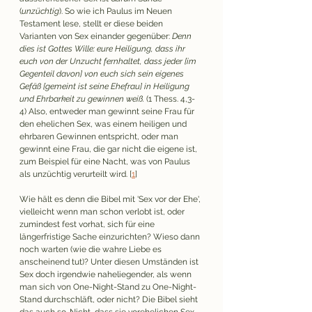
(
unzüchtig
). So wie ich Paulus im Neuen 
Testament lese, stellt er diese beiden 
Varianten von Sex einander gegenüber: 
Denn 
dies ist Gottes Wille: eure Heiligung, dass ihr 
euch von der Unzucht fernhaltet, dass jeder [im 
Gegenteil davon] von euch sich sein eigenes 
Gefäß [gemeint ist seine Ehefrau] in Heiligung 
und Ehrbarkeit zu gewinnen weiß. 
(1 Thess. 4,3-
4) Also, entweder man gewinnt seine Frau für 
den ehelichen Sex, was einem heiligen und 
ehrbaren Gewinnen entspricht, oder man 
gewinnt eine Frau, die gar nicht die eigene ist, 
zum Beispiel für eine Nacht, was von Paulus 
als unzüchtig verurteilt wird. [
1
]  
Wie hält es denn die Bibel mit 'Sex vor der Ehe', 
vielleicht wenn man schon verlobt ist, oder 
zumindest fest vorhat, sich für eine 
längerfristige Sache einzurichten? Wieso dann 
noch warten (wie die wahre Liebe es 
anscheinend tut)? Unter diesen Umständen ist 
Sex doch irgendwie naheliegender, als wenn 
man sich von One-Night-Stand zu One-Night-
Stand durchschläft, oder nicht? Die Bibel sieht 
das auch so. Nicht, dass sie vorehelichen Sex 