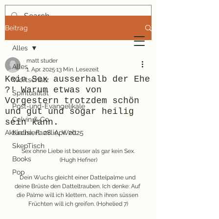
Beitrag
mindmatt
Alles
Theologie-Blog für Gernleser
matt studer
Alles
1. Apr. 2025
13 Min. Lesezeit
Kein Sex ausserhalb der Ehe
Wortschatz
?! Warum etwas von
Spiritualität
Vorgestern trotzdem schön
Post-und-Evangelikale
und gut und sogar heilig
Calvin & Co.
sein kann.
Aktualisiert:
Kirche, Familie, Welt
28. Apr. 2025
SkepTisch
Sex ohne Liebe ist besser als gar kein Sex.
Books
(Hugh Hefner)
Pop
Dein Wuchs gleicht einer Dattelpalme und 
deine Brüste den Datteltrauben. Ich denke: Auf 
die Palme will ich klettern, nach ihren süssen 
Früchten will ich greifen. (Hohelied 7)