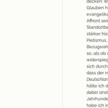
decken. Wi
Glauben ha
evangelika
Affront se
Standortb
stärker h
Pietismus,
Bezugsrah
so, als o
widerspieg
sich durch
dass der m
Deutschlan
hätte ich
dabei sind
Jahrhunder
habe ich i