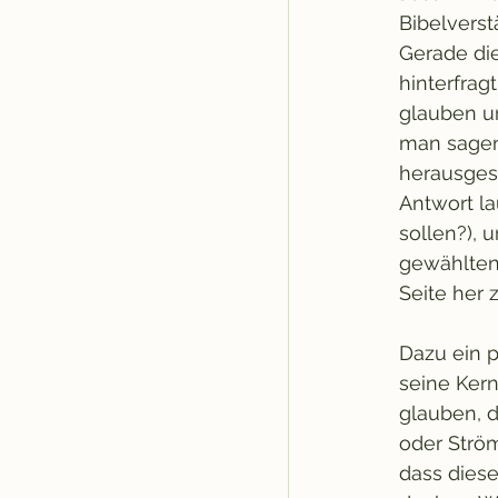
Bibelverst
Gerade di
hinterfrag
glauben u
man sagen
herausges
Antwort la
sollen?), 
gewählten 
Seite her 
Dazu ein p
seine Kern
glauben, 
oder Ström
dass diese