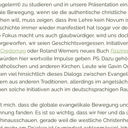
gelernt) zu studieren und in unsere Präsentation ein
le Bewegung, wenn sie die authentische christliche 
en will, muss zeigen, dass ihre Lehre kein Novum ist
chichte immer wieder manifestiert hat (sogar vor der
he Fokus macht uns auch glaubwürdiger, wird uns do
rgeworfen, wir seien Geschichtsvergessen. Initiativ
 
Credomag
 oder Roland Werners neues Buch 
Faszina
würden hier wertvolle Impulse geben. PS: Dazu gehört
atholischen und anderen Kirchen. Leute wie Gavin Or
sten viel hinsichtlich dieses Dialogs zwischen Evangel
rn aus anderen Traditionen, allerdings im angelsäc
en solche Initiativen auch im deutschsprachigen Ra
t mich, dass die globale evangelikale Bewegung und 
nung fanden. Es ist so wichtig, dass wir hier und da
 hinausschauen, gerade weil die westliche Christenh
ht mehr am Drücker ist (zumindest zahlenmässig). Ich