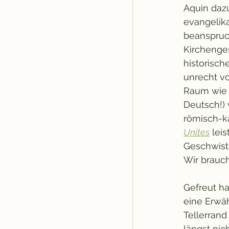
Aquin dazu
evangelika
beanspruch
Kirchenges
historisc
unrecht vo
Raum wie
Deutsch!) 
römisch-k
Unites
 lei
Geschwiste
Wir brauch
Gefreut ha
eine Erwäh
Tellerrand
längst nic