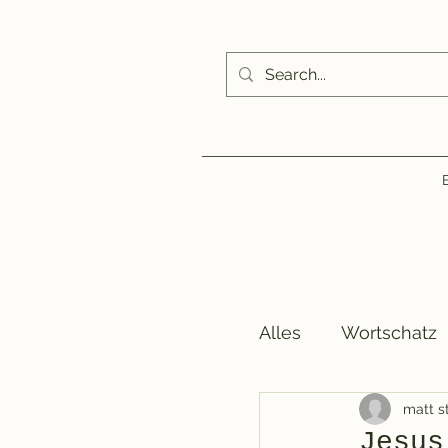
Alles
Wortschatz
matt s
Kirche, Familie, W
Jesus