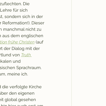
zuflechten. Die 
Lehre für sich 
, sondern sich in der 
 Reformation!). Dieser 
ch manchmal nicht zu 
en aus dem englischen 
tion frühe Christen
 (auf 
 der Dialog mit der 
tlund von 
Truth 
ikalen und 
hsischen Sprachraum. 
um, meine ich.
die verfolgte Kirche 
 über den eigenen 
eit global gesehen 
 bin hier auch erst am 