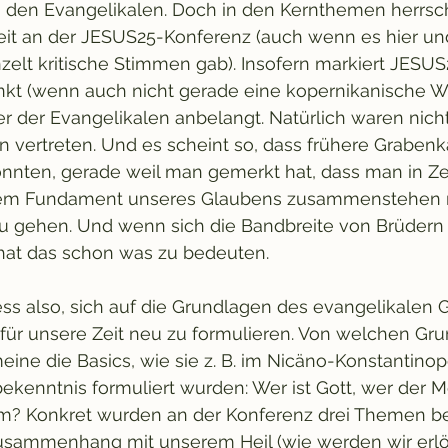
ei den Evangelikalen. Doch in den Kernthemen herrsc
eit an der JESUS25-Konferenz (auch wenn es hier un
zelt kritische Stimmen gab). Insofern markiert JESU
t (wenn auch nicht gerade eine kopernikanische W
r der Evangelikalen anbelangt. Natürlich waren nicht
n vertreten. Und es scheint so, dass frühere Grabe
nnten, gerade weil man gemerkt hat, dass man in Ze
dem Fundament unseres Glaubens zusammenstehen
u gehen. Und wenn sich die Bandbreite von Brüdern b
 hat das schon was zu bedeuten.
ss also, sich auf die Grundlagen des evangelikalen
für unsere Zeit neu zu formulieren. Von welchen Gru
meine die Basics, wie sie z. B. im Nicäno-Konstantinop
kenntnis formuliert wurden: Wer ist Gott, wer der M
m? Konkret wurden an der Konferenz drei Themen be
usammenhang mit unserem Heil (wie werden wir erlös