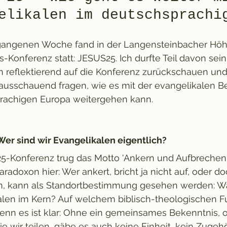
elikalen im deutschsprachi
rgangenen Woche fand in der Langensteinbacher Höhe
s-Konferenz statt: JESUS25. Ich durfte Teil davon sein.
 reflektierend auf die Konferenz zurückschauen und
orausschauend fragen, wie es mit der evangelikalen 
rachigen Europa weitergehen kann. 
er sind wir Evangelikalen eigentlich?
5-Konferenz trug das Motto 'Ankern und Aufbrechen'
radoxon hier: Wer ankert, bricht ja nicht auf, oder do
n, kann als Standortbestimmung gesehen werden: W
alen im Kern? Auf welchem biblisch-theologischen
Denn es ist klar: Ohne ein gemeinsames Bekenntnis,
 die wir teilen, gäbe es auch keine Einheit, kein Zugeh