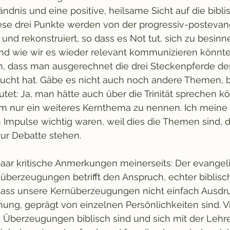
ändnis und eine positive, heilsame Sicht auf die bibli
ese drei Punkte werden von der progressiv-postevan
t und rekonstruiert, so dass es Not tut, sich zu besinn
nd wie wir es wieder relevant kommunizieren könnten
, dass man ausgerechnet die drei Steckenpferde der
ucht hat. Gäbe es nicht auch noch andere Themen, bi
utet: Ja, man hätte auch über die Trinität sprechen kö
um nur ein weiteres Kernthema zu nennen. Ich meine 
Impulse wichtig waren, weil dies die Themen sind, d
zur Debatte stehen. 
aar kritische Anmerkungen meinerseits: Der evangeli
überzeugungen betrifft den Anspruch, echter biblisch
dass unsere Kernüberzeugungen nicht einfach Ausdruc
ung, geprägt von einzelnen Persönlichkeiten sind. V
 Überzeugungen biblisch sind und sich mit der Lehre