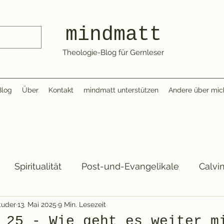
mindmatt
Theologie-Blog für Gernleser
Blog
Über
Kontakt
mindmatt unterstützen
Andere über mic
Spiritualität
Post-und-Evangelikale
Calvin
tuder
13. Mai 2025
9 Min. Lesezeit
elt
SkepTisch
Books
Pop
 25 - Wie geht es weiter m