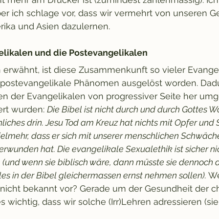
er ich schlage vor, dass wir vermehrt von unseren Ge
rika und Asien dazulernen.
elikalen und die Postevangelikalen
 erwähnt, ist diese Zusammenkunft so vieler Evange
 postevangelikale Phänomen ausgelöst worden. Dadu
n der Evangelikalen von progressiver Seite her umge
ert wurden: 
Die Bibel ist nicht durch und durch Gottes Wo
liches drin. Jesu Tod am Kreuz hat nichts mit Opfer und 
ielmehr, dass er sich mit unserer menschlichen Schwäch
rwunden hat. Die evangelikale Sexualethik ist sicher nic
 (und wenn sie biblisch wäre, dann müsste sie dennoch 
lles in der Bibel gleichermassen ernst nehmen sollen).
 W
nicht bekannt vor? Gerade um der Gesundheit der ch
 es wichtig, dass wir solche (Irr)Lehren adressieren (si