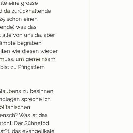
hte eine grosse 
d da zurückhaltende 
S25 schon einen 
ende) was das 
 alle von uns da, aber 
nkämpfe begraben 
iten wie diesen wieder 
 muss, um gemeinsam 
ist zu Pfingstlern 
 Glaubens zu besinnen 
ndlagen spreche ich 
olitanischen 
ensch? Was ist das 
tont: Der Sühnetod 
t?), das evangelikale 