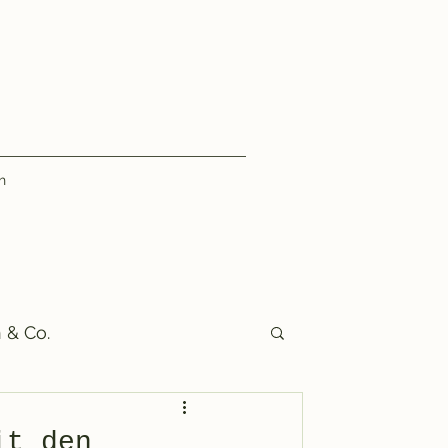
h
 & Co.
it den