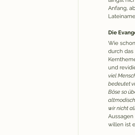
Anfang, ab
Lateiname
Die Evang
Wie schon
durch das
Kerntheme
und revidi
viel Mensch
bedeutet v
Böse so übe
altmodisch
wir nicht a
Aussagen 
willen ist