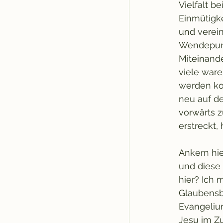
Vielfalt b
Einmütigk
und verein
Wendepunk
Miteinande
viele ware
werden ko
neu auf 
vorwärts z
erstreckt,
Ankern hie
und diese 
hier? Ich 
Glaubensbe
Evangeliu
Jesu im Z