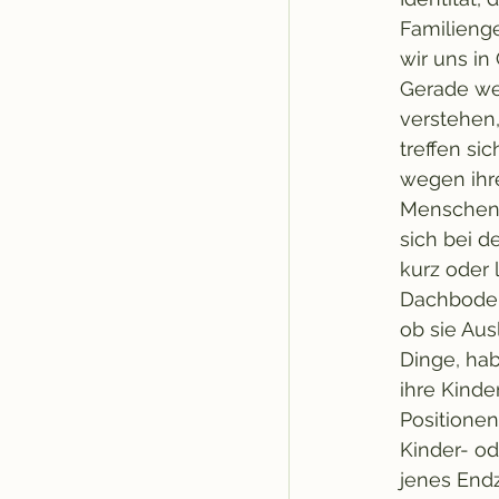
Familienge
wir uns in
Gerade wei
verstehen,
treffen si
wegen ihr
Menschen s
sich bei d
kurz oder 
Dachboden
ob sie Au
Dinge, ha
ihre Kinde
Positionen
Kinder- od
jenes Endz