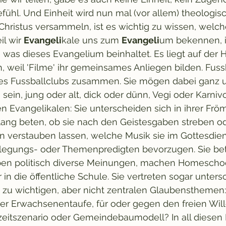
fühl. Und Einheit wird nun mal (vor allem) theologisch
 Christus versammeln, ist es wichtig zu wissen, welch
l wir 
Evangeli
kale uns zum 
Evangeli
um bekennen, i
 was dieses Evangelium beinhaltet. Es liegt auf der 
ch, weil 'Filme' ihr gemeinsames Anliegen bilden. Fuss
es Fussballclubs zusammen. Sie mögen dabei ganz u
ein, jung oder alt, dick oder dünn, Vegi oder Karnivo
en Evangelikalen: Sie unterscheiden sich in ihrer Frö
lang beten, ob sie nach den Geistesgaben streben od
 verstauben lassen, welche Musik sie im Gottesdien
slegungs- oder Themenpredigten bevorzugen. Sie bet
ben politisch diverse Meinungen, machen Homeschoo
r in die öffentliche Schule. Sie vertreten sogar unter
 zu wichtigen, aber nicht zentralen Glaubensthemen: S
er Erwachsenentaufe, für oder gegen den freien Wille
eitszenario oder Gemeindebaumodell? In all diesen 