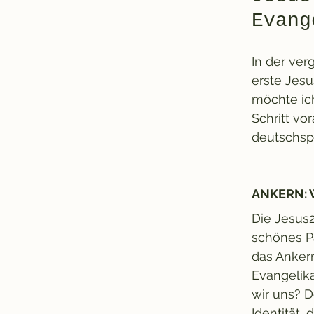
Evang
In der ve
erste Jesu
möchte ich
Schritt v
deutschsp
ANKERN: W
Die Jesus2
schönes Pa
das Anker
Evangelik
wir uns? 
Identität,