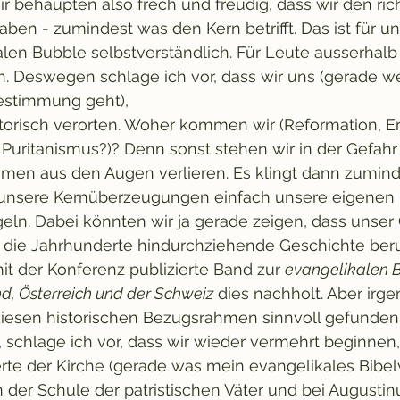
r behaupten also frech und freudig, dass wir den rich
ben - zumindest was den Kern betrifft. Das ist für un
len Bubble selbstverständlich. Für Leute ausserhal
in. Deswegen schlage ich vor, dass wir uns (gerade 
estimmung geht), 
istorisch verorten. Woher kommen wir (Reformation,
 Puritanismus?)? Denn sonst stehen wir in der Gefahr
men aus den Augen verlieren. Es klingt dann zumind
b unsere Kernüberzeugungen einfach unsere eigenen 
eln. Dabei könnten wir ja gerade zeigen, dass unser 
 die Jahrhunderte hindurchziehende Geschichte beruft.
it der Konferenz publizierte Band zur 
evangelikalen 
d, Österreich und der Schweiz
 dies nachholt. Aber irg
 diesen historischen Bezugsrahmen sinnvoll gefunde
, schlage ich vor, dass wir wieder vermehrt beginnen,
te der Kirche (gerade was mein evangelikales Bibelve
n der Schule der patristischen Väter und bei August