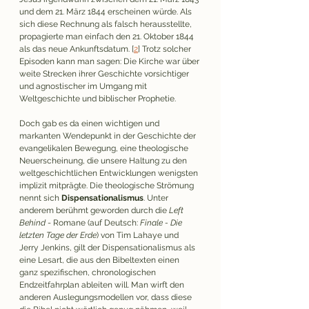
und dem 21. März 1844 erscheinen würde. Als 
sich diese Rechnung als falsch herausstellte, 
propagierte man einfach den 21. Oktober 1844 
als das neue Ankunftsdatum. 
[
2
] 
Trotz solcher 
Episoden kann man sagen: Die Kirche war über 
weite Strecken ihrer Geschichte vorsichtiger 
und agnostischer im Umgang mit 
Weltgeschichte und biblischer Prophetie.
Doch gab es da einen wichtigen und 
markanten Wendepunkt in der Geschichte der 
evangelikalen Bewegung, eine theologische 
Neuerscheinung, die unsere Haltung zu den 
weltgeschichtlichen Entwicklungen wenigsten 
implizit mitprägte. Die theologische Strömung 
nennt sich 
Dispensationalismus
. Unter 
anderem berühmt geworden durch die 
Left 
Behind
 - Romane (auf Deutsch: 
Finale - Die 
letzten Tage der Erde
) von Tim Lahaye und 
Jerry Jenkins, gilt der Dispensationalismus als 
eine Lesart, die aus den Bibeltexten einen 
ganz spezifischen, chronologischen 
Endzeitfahrplan ableiten will. Man wirft den 
anderen Auslegungsmodellen vor, dass diese 