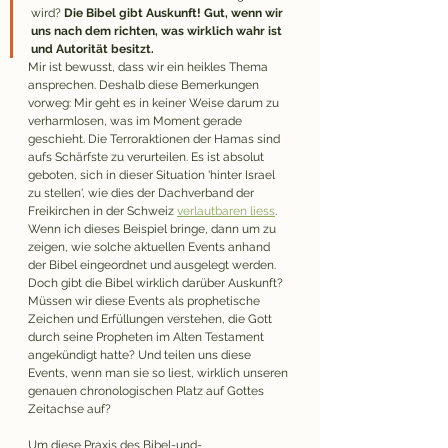
wird? 
Die Bibel gibt Auskunft! Gut, wenn wir 
uns nach dem richten, was wirklich wahr ist 
und Autorität besitzt.
Mir ist bewusst, dass wir ein heikles Thema 
ansprechen. Deshalb diese Bemerkungen 
vorweg: Mir geht es in keiner Weise darum zu 
verharmlosen, was im Moment gerade 
geschieht. Die Terroraktionen der Hamas sind 
aufs Schärfste zu verurteilen. Es ist absolut 
geboten, sich in dieser Situation 'hinter Israel 
zu stellen', wie dies der Dachverband der 
Freikirchen in der Schweiz 
verlautbaren liess
. 
Wenn ich dieses Beispiel bringe, dann um zu 
zeigen, wie solche aktuellen Events anhand 
der Bibel eingeordnet und ausgelegt werden. 
Doch gibt die Bibel wirklich darüber Auskunft? 
Müssen wir diese Events als prophetische 
Zeichen und Erfüllungen verstehen, die Gott 
durch seine Propheten im Alten Testament 
angekündigt hatte? Und teilen uns diese 
Events, wenn man sie so liest, wirklich unseren 
genauen chronologischen Platz auf Gottes 
Zeitachse auf?
Um diese Praxis des Bibel-und-