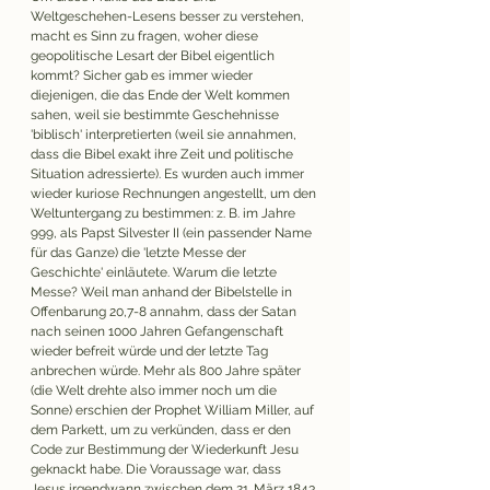
Weltgeschehen-Lesens besser zu verstehen, 
macht es Sinn zu fragen, woher diese 
geopolitische Lesart der Bibel eigentlich 
kommt? Sicher gab es immer wieder 
diejenigen, die das Ende der Welt kommen 
sahen, weil sie bestimmte Geschehnisse 
'biblisch' interpretierten (weil sie annahmen, 
dass die Bibel exakt ihre Zeit und politische 
Situation adressierte). Es wurden auch immer 
wieder kuriose Rechnungen angestellt, um den 
Weltuntergang zu bestimmen: z. B. im Jahre 
999, als Papst Silvester II (ein passender Name 
für das Ganze) die 'letzte Messe der 
Geschichte' einläutete. Warum die letzte 
Messe? Weil man anhand der Bibelstelle in 
Offenbarung 20,7-8 annahm, dass der Satan 
nach seinen 1000 Jahren Gefangenschaft 
wieder befreit würde und der letzte Tag 
anbrechen würde. Mehr als 800 Jahre später 
(die Welt drehte also immer noch um die 
Sonne) erschien der Prophet William Miller, auf 
dem Parkett, um zu verkünden, dass er den 
Code zur Bestimmung der Wiederkunft Jesu 
geknackt habe. Die Voraussage war, dass 
Jesus irgendwann zwischen dem 21. März 1843 