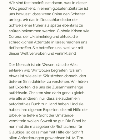
Wir sind fest beeinflusst davon, was in dieser 
Welt geschieht. In einem globalen Zeitalter ist 
uns bewusst, dass wenn China den Schalter 
umlegt, wir das in Deutschland oder der 
Schweiz eher früher als später ebenfalls zu 
spüren bekommen werden. Globale Krisen wie 
Corona, der Ukrainekrieg und aktuell die 
schrecklichen Attentate in Israel machen uns 
tief betroffen. Sie betreffen uns, weil wir mit 
dieser Welt verwoben und verlinkt sind. 
Der Mensch ist ein Wesen, das die Welt 
erklären will. Wir wollen begreifen, warum 
etwas ist wie es ist. Wir streben danach, den 
tieferen Sinn dahinter zu verstehen. Wir hören 
auf Experten, die uns die Zusammenhänge 
aufdröseln. Christen sind darin genau gleich 
wie alle anderen, nur, dass sie zudem ein 
autoritatives Buch zur Hand haben. Und sie 
haben ihre eigenen Experten, die mit Hilfe der 
Bibel eine tiefere Sicht der Umstände 
vermitteln wollen. Soweit so gut. Die Bibel ist 
nun mal die massgebende Richtschnur für 
Gläubige, so dass man 'mit Hilfe der Schrift 
allen Anforderungen gewachsen ist.' (2. Tim. 