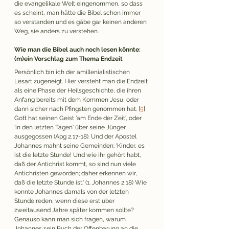
die evangelikale Welt eingenommen, so dass 
es scheint, man hätte die Bibel schon immer 
so verstanden und es gäbe gar keinen anderen 
Weg, sie anders zu verstehen. 
Wie man die Bibel auch noch lesen könnte: 
(m)ein Vorschlag zum Thema Endzeit
Persönlich bin ich der amillenialistischen 
Lesart zugeneigt. Hier versteht man die Endzeit 
als eine Phase der Heilsgeschichte, die ihren 
Anfang bereits mit dem Kommen Jesu, oder 
dann sicher nach Pfingsten genommen hat. [
5
] 
Gott hat seinen Geist 'am Ende der Zeit', oder 
'in den letzten Tagen' über seine Jünger 
ausgegossen (Apg 2,17-18). Und der Apostel 
Johannes mahnt seine Gemeinden: 'Kinder, es 
ist die letzte Stunde! Und wie ihr gehört habt, 
daß der Antichrist kommt, so sind nun viele 
Antichristen geworden; daher erkennen wir, 
daß die letzte Stunde ist.' (1. Johannes 2,18) Wie 
konnte Johannes damals von der letzten 
Stunde reden, wenn diese erst über 
zweitausend Jahre später kommen sollte? 
Genauso kann man sich fragen, warum 
Johannes sein Buch der Offenbarung an die 