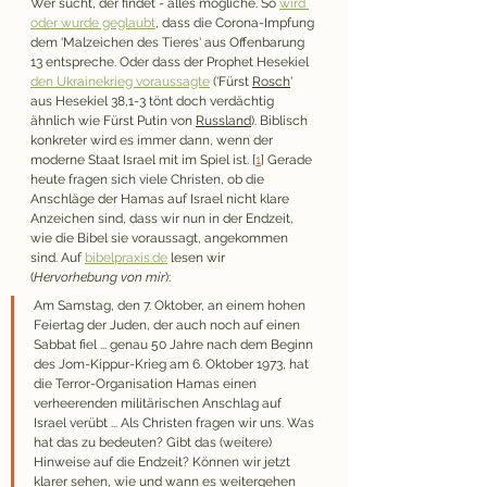
Wer sucht, der findet - alles mögliche. So 
wird 
oder wurde geglaubt
, dass die Corona-Impfung 
dem 'Malzeichen des Tieres' aus Offenbarung 
13 entspreche. Oder dass der Prophet Hesekiel 
den Ukrainekrieg voraussagte
('Fürst 
Rosch
' 
aus Hesekiel 38,1-3 tönt doch verdächtig 
ähnlich wie Fürst Putin von 
Russland
). Biblisch 
konkreter wird es immer dann, wenn der 
moderne Staat Israel mit im Spiel ist. [
1
] Gerade 
heute fragen sich viele Christen, ob die 
Anschläge der Hamas auf Israel nicht klare 
Anzeichen sind, dass wir nun in der Endzeit, 
wie die Bibel sie voraussagt, angekommen 
sind. Auf 
bibelpraxis.de
 lesen wir 
(
Hervorhebung von mir
):
Am Samstag, den 7. Oktober, an einem hohen 
Feiertag der Juden, der auch noch auf einen 
Sabbat fiel ... genau 50 Jahre nach dem Beginn 
des Jom-Kippur-Krieg am 6. Oktober 1973, hat 
die Terror-Organisation Hamas einen 
verheerenden militärischen Anschlag auf 
Israel verübt ... Als Christen fragen wir uns. Was 
hat das zu bedeuten? Gibt das (weitere) 
Hinweise auf die Endzeit? Können wir jetzt 
klarer sehen, wie und wann es weitergehen 