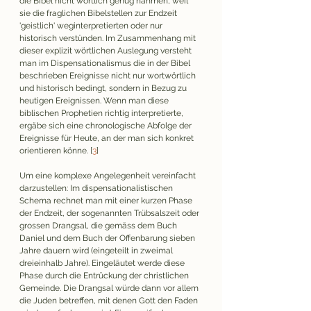
die Bibel nicht wörtlich genug nähmen, weil 
sie die fraglichen Bibelstellen zur Endzeit 
'geistlich' weginterpretierten oder nur 
historisch verstünden. Im Zusammenhang mit 
dieser explizit wörtlichen Auslegung versteht 
man im Dispensationalismus die in der Bibel 
beschrieben Ereignisse nicht nur wortwörtlich 
und historisch bedingt, sondern in Bezug zu 
heutigen Ereignissen. Wenn man diese 
biblischen Prophetien richtig interpretierte, 
ergäbe sich eine chronologische Abfolge der 
Ereignisse für Heute, an der man sich konkret 
orientieren könne. 
[
3
]
Um eine komplexe Angelegenheit vereinfacht 
darzustellen: Im 
dispensationalistischen 
Schema 
rechnet man mit einer kurzen Phase 
der Endzeit, der sogenannten Trübsalszeit oder 
grossen Drangsal, die gemäss dem Buch 
Daniel und dem Buch der Offenbarung sieben 
Jahre dauern wird (eingeteilt in zweimal 
dreieinhalb Jahre). Eingeläutet werde diese 
Phase durch die Entrückung der christlichen 
Gemeinde. Die Drangsal würde dann vor allem 
die Juden betreffen, mit denen Gott den Faden 