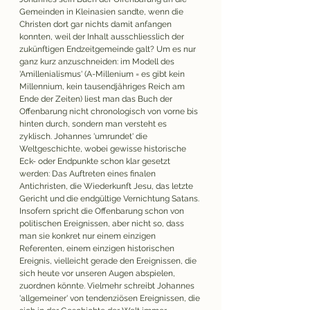
Gemeinden in Kleinasien sandte, wenn die 
Christen dort gar nichts damit anfangen 
konnten, weil der Inhalt ausschliesslich der 
zukünftigen Endzeitgemeinde galt? Um es nur 
ganz kurz anzuschneiden: im Modell des 
'Amillenialismus' (A-Millenium = es gibt kein 
Millennium, kein tausendjähriges Reich am 
Ende der Zeiten) liest man das Buch der 
Offenbarung nicht chronologisch von vorne bis 
hinten durch, sondern man versteht es 
zyklisch. Johannes 'umrundet' die 
Weltgeschichte, wobei gewisse historische 
Eck- oder Endpunkte schon klar gesetzt 
werden: Das Auftreten eines finalen 
Antichristen, die Wiederkunft Jesu, das letzte 
Gericht und die endgültige Vernichtung Satans. 
Insofern spricht die Offenbarung schon von 
politischen Ereignissen, aber nicht so, dass 
man sie konkret nur einem einzigen 
Referenten, einem einzigen historischen 
Ereignis, vielleicht gerade den Ereignissen, die 
sich heute vor unseren Augen abspielen, 
zuordnen könnte. Vielmehr schreibt Johannes 
'allgemeiner' von tendenziösen Ereignissen, die 