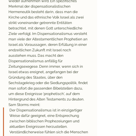
wieder aufnehmen wird. Ein spezifisches 
Merkmal der dispensationalistischen 
Hermeneutik besteht darin, dass man die 
Kirche und das ethnische Volk Israel als zwei 
strikt voneinander getrennte Entitäten 
betrachtet, mit denen Gott unterschiedliche 
Ziele verfolgt. Im Dispensationalismus versteht 
man viele der Altestamentlichen Prophetien an 
Israel als Voraussagen, deren Erfüllung in einer 
endzeitlichen Zukunft mit Israel noch 
ausstehen muss. Das macht den 
Dispensationalismus anfällig für 
Zeitungsexegese. Denn immer, wenn sich in 
Israel etwas ereignet, angefangen bei der 
Gründung des Staates, über den 
Sechstagekrieg oder die Siedlungspolitik, findet 
man sofort die passenden Bibelstellen dazu, 
um diese Ereignisse 'prophetisch', auf dem 
Hintergrund des Alten Testaments zu deuten. 
Sam Storms meint:
Der Dispensationalismus ist in einzigartiger 
Weise dafür geeignet, eine Entsprechung 
zwischen biblischen Prophezeiungen und 
aktuellen Ereignissen herzustellen. 
Verständlicherweise fühlen sich die Menschen 