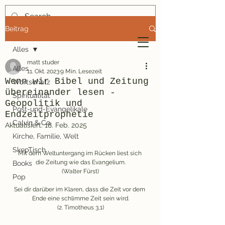
Beitrag
mindmatt
Alles
Theologie-Blog für Gernleser
matt studer
Alles
11. Okt. 2023
9 Min. Lesezeit
Wenn wir Bibel und Zeitung
Wortschatz
übereinander lesen -
Spiritualität
Geopolitik und
Post-und-Evangelikale
Endzeitprophetie
Calvin & Co.
Aktualisiert:
18. Feb. 2025
Kirche, Familie, Welt
SkepTisch
Mit dem Weltuntergang im Rücken liest sich 
die Zeitung wie das Evangelium.
Books
(Walter Fürst)
Pop
Sei dir darüber im Klaren, dass die Zeit vor dem 
Ende eine schlimme Zeit sein wird.
(2. Timotheus 3,1)