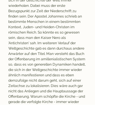
sich in der Geschichte der Welt immer 
wiederholen. Dabei muss der erste 
Bezugspunkt zur Zeit der Niederschrift zu 
finden sein. Der Apostel Johannes schrieb an 
bestimmte Menschen in einem bestimmten 
Kontext, Juden- und Heiden-Christen im 
römischen Reich. So könnte es so gewesen 
sein, dass man den Kaiser Nero als 
'Antichristen' sah. Im weiteren Verlauf der 
Weltgeschichte gab es dann durchaus andere 
Anwärter auf den Titel. Man versteht das Buch 
der Offenbarung im amillenialistischen System 
so, dass es von generellen Dynamiken handelt, 
die sich in der Weltgeschichte immer wieder 
ähnlich manifestieren und dass es eben 
demzufolge nicht darum geht, sich auf einer 
Zeitachse zu lokalisieren. Dies wäre auch gar 
nicht das Anliegen und die Hauptaussage der 
Offenbarung. Warum schöpfte die Kirche - und 
gerade die verfolgte Kirche - immer wieder 
Hoffnung aus der Botschaft des 
Offenbarungsbuches? Doch weil Gott in seiner 
Weisheit durch den Seher Johannes die 
Gemeinde aller Zeiten adressiert, und nicht nur 
die letzte Generation. Es gäbe viel mehr zu 