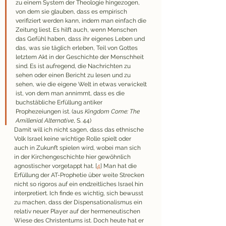
zu einem System der Theologie hingezogen, 
von dem sie glauben, dass es empirisch 
verifiziert werden kann, indem man einfach die 
Zeitung liest. Es hilft auch, wenn Menschen 
das Gefühl haben, dass ihr eigenes Leben und 
das, was sie täglich erleben, Teil von Gottes 
letztem Akt in der Geschichte der Menschheit 
sind. Es ist aufregend, die Nachrichten zu 
sehen oder einen Bericht zu lesen und zu 
sehen, wie die eigene Welt in etwas verwickelt 
ist, von dem man annimmt, dass es die 
buchstäbliche Erfüllung antiker 
Prophezeiungen ist.
 (aus 
Kingdom Come: The 
Amillenial Alternative
, S. 44)
Damit will ich nicht sagen, dass das ethnische 
Volk Israel keine wichtige Rolle spielt oder 
auch in Zukunft spielen wird, wobei man sich 
in der Kirchengeschichte hier gewöhnlich 
agnostischer vorgetappt hat. [
4
] Man hat die 
Erfüllung der AT-Prophetie über weite Strecken 
nicht so rigoros auf ein endzeitliches Israel hin 
interpretiert. Ich finde es wichtig, sich bewusst 
zu machen, dass der Dispensationalismus ein 
relativ neuer Player auf der hermeneutischen 
Wiese des Christentums ist. Doch heute hat er 