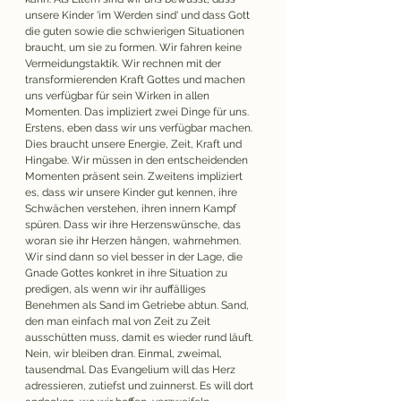
unsere Kinder 'im Werden sind' und dass Gott 
die guten sowie die schwierigen Situationen 
braucht, um sie zu formen. Wir fahren keine 
Vermeidungstaktik. Wir rechnen mit der 
transformierenden Kraft Gottes und machen 
uns verfügbar für sein Wirken in allen 
Momenten. Das impliziert zwei Dinge für uns. 
Erstens, eben dass wir uns verfügbar machen. 
Dies braucht unsere Energie, Zeit, Kraft und 
Hingabe. Wir müssen in den entscheidenden 
Momenten präsent sein. Zweitens impliziert 
es, dass wir unsere Kinder gut kennen, ihre 
Schwächen verstehen, ihren innern Kampf 
spüren. Dass wir ihre Herzenswünsche, das 
woran sie ihr Herzen hängen, wahrnehmen. 
Wir sind dann so viel besser in der Lage, die 
Gnade Gottes konkret in ihre Situation zu 
predigen, als wenn wir ihr auffälliges 
Benehmen als Sand im Getriebe abtun. Sand, 
den man einfach mal von Zeit zu Zeit 
ausschütten muss, damit es wieder rund läuft. 
Nein, wir bleiben dran. Einmal, zweimal, 
tausendmal. Das Evangelium will das Herz 
adressieren, zutiefst und zuinnerst. Es will dort 