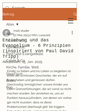
Beitrag
mindmatt
Alles
Theologie-Blog für Gernleser
matt studer
Alles
27. Mai 2023
7 Min. Lesezeit
Erziehung und das
Wortschatz
Evangelium - 6 Prinzipien
Spiritualität
(inspiriert von Paul David
Post-und-Evangelikale
Tripp)
Calvin & Co.
Aktualisiert:
15. Jan. 2025
Kirche, Familie, Welt
Kinder zu haben und ins Leben zu begleiten ist 
SkepTisch
eines der schönsten Geschenke, die wir auf 
Erden haben und geniessen dürfen. 
Books
Gleichzeitig 'ermöglichen' unsere Kinder uns 
Pop
Eltern Grenzerfahrungen, die wir sonst so nicht 
machen würden. Sie verstehen es, uns an 
Punkten herauszufordern, von denen wir vorher 
gar nicht wussten, dass es diese 
Problemzonen überhaupt gibt. Sie triggern 