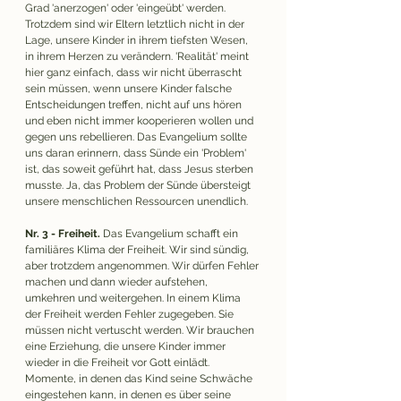
Grad 'anerzogen' oder 'eingeübt' werden. 
Trotzdem sind wir Eltern letztlich nicht in der 
Lage, unsere Kinder in ihrem tiefsten Wesen, 
in ihrem Herzen zu verändern. 'Realität' meint 
hier ganz einfach, dass wir nicht überrascht 
sein müssen, wenn unsere Kinder falsche 
Entscheidungen treffen, nicht auf uns hören 
und eben nicht immer kooperieren wollen und 
gegen uns rebellieren. Das Evangelium sollte 
uns daran erinnern, dass Sünde ein 'Problem' 
ist, das soweit geführt hat, dass Jesus sterben 
musste. Ja, das Problem der Sünde übersteigt 
unsere menschlichen Ressourcen unendlich. 
Nr. 3 - Freiheit.
 Das Evangelium schafft ein 
familiäres Klima der Freiheit. Wir sind sündig, 
aber trotzdem angenommen. Wir dürfen Fehler 
machen und dann wieder aufstehen, 
umkehren und weitergehen. In einem Klima 
der Freiheit werden Fehler zugegeben. Sie 
müssen nicht vertuscht werden. Wir brauchen 
eine Erziehung, die unsere Kinder immer 
wieder in die Freiheit vor Gott einlädt. 
Momente, in denen das Kind seine Schwäche 
eingestehen kann, in denen es über seine 