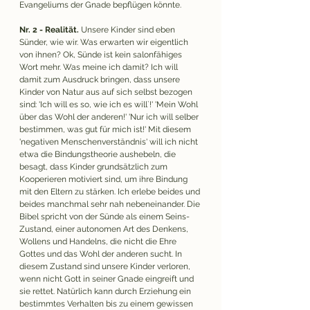
Evangeliums der Gnade bepflügen könnte.
Nr. 2 - Realität.
 Unsere Kinder sind eben 
Sünder, wie wir. Was erwarten wir eigentlich 
von ihnen? Ok, Sünde ist kein salonfähiges 
Wort mehr. Was meine ich damit? Ich will 
damit zum Ausdruck bringen, dass unsere 
Kinder von Natur aus auf sich selbst bezogen 
sind: 'Ich will es so, wie ich es will`!' 'Mein Wohl 
über das Wohl der anderen!' 'Nur ich will selber 
bestimmen, was gut für mich ist!' Mit diesem 
'negativen Menschenverständnis' will ich nicht 
etwa die Bindungstheorie aushebeln, die 
besagt, dass Kinder grundsätzlich zum 
Kooperieren motiviert sind, um ihre Bindung 
mit den Eltern zu stärken. Ich erlebe beides und 
beides manchmal sehr nah nebeneinander. Die 
Bibel spricht von der Sünde als einem Seins-
Zustand, einer autonomen Art des Denkens, 
Wollens und Handelns, die nicht die Ehre 
Gottes und das Wohl der anderen sucht. In 
diesem Zustand sind unsere Kinder verloren, 
wenn nicht Gott in seiner Gnade eingreift und 
sie rettet. Natürlich kann durch Erziehung ein 
bestimmtes Verhalten bis zu einem gewissen 