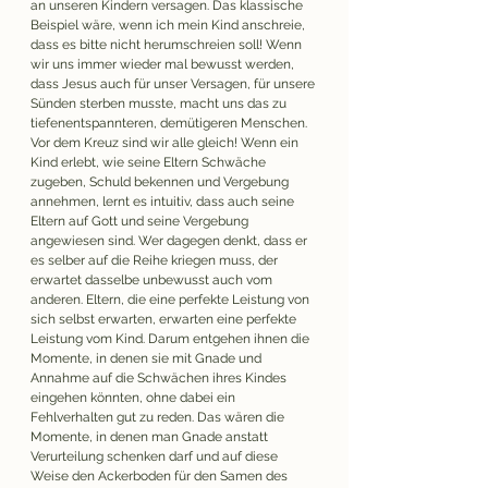
an unseren Kindern versagen. Das klassische 
Beispiel wäre, wenn ich mein Kind anschreie, 
dass es bitte nicht herumschreien soll! Wenn 
wir uns immer wieder mal bewusst werden, 
dass Jesus auch für unser Versagen, für unsere 
Sünden sterben musste, macht uns das zu 
tiefenentspannteren, demütigeren Menschen. 
Vor dem Kreuz sind wir alle gleich! Wenn ein 
Kind erlebt, wie seine Eltern Schwäche 
zugeben, Schuld bekennen und Vergebung 
annehmen, lernt es intuitiv, dass auch seine 
Eltern auf Gott und seine Vergebung 
angewiesen sind. Wer dagegen denkt, dass er 
es selber auf die Reihe kriegen muss, der 
erwartet dasselbe unbewusst auch vom 
anderen. Eltern, die eine perfekte Leistung von 
sich selbst erwarten, erwarten eine perfekte 
Leistung vom Kind. Darum entgehen ihnen die 
Momente, in denen sie mit Gnade und 
Annahme auf die Schwächen ihres Kindes 
eingehen könnten, ohne dabei ein 
Fehlverhalten gut zu reden. Das wären die 
Momente, in denen man Gnade anstatt 
Verurteilung schenken darf und auf diese 
Weise den Ackerboden für den Samen des 