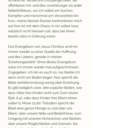
Schwäche, Sünde und Unzulänglichkeit. Sie 
offenbaren mir, und dies zuverlässiger als jeder 
Selbsthilfekurs, wo ich selbst am Suchen, 
Kämpfen und manchmal am Verzweifeln bin. 
Kurz, meine kleinen Racker konfrontieren mich 
auf ihre Art mit dem Chaos in mir selbst (was 
natürlich nicht heissen soll, dass bei ihnen 
bereits alles in Ordnung wäre). 
Das Evangelium von Jesus Christus wird mir 
immer wieder zu einer Quelle der Hoffnung 
und des Lebens, gerade in meiner 
'Erziehungsarbeit'. Ohne dieses Evangelium 
wäre ich immer wieder mal aufgeschmissen. 
Zugegeben, ich bin es auch so, nur bleibe ich 
dann nicht am Boden liegen. Nun spricht die 
Bibel verhältnismässig wenig über Erziehung. 
Es gibt lediglich zwei, drei explizite Stellen, wie 
dass Väter ihre Kinder nicht zum Zorn reizen  
(Eph. 6,4), oder dass Kinder ihre Eltern ehren 
sollen (2. Mose 12,20). Trotzdem spricht die 
Bibel eine ganze Menge zu und über uns 
Eltern, über unsere Nöte und Bedürfnisse, zum 
Umgang mit unseren Schwächen und Stärken, 
über unsere Möglichkeiten und Grenzen. Sie 