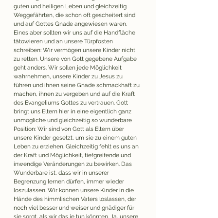
guten und heiligen Leben und gleichzeitig 
Weggefährten, die schon oft gescheitert sind 
und auf Gottes Gnade angewiesen waren. 
Eines aber sollten wir uns auf die Handfläche 
tätowieren und an unsere Türpfosten 
schreiben: Wir vermögen unsere Kinder nicht 
zu retten. Unsere von Gott gegebene Aufgabe 
geht anders. Wir sollen jede Möglichkeit 
wahrnehmen, unsere Kinder zu Jesus zu 
führen und ihnen seine Gnade schmackhaft zu 
machen, ihnen zu vergeben und auf die Kraft 
des Evangeliums Gottes zu vertrauen. Gott 
bringt uns Eltern hier in eine eigentlich ganz 
unmögliche und gleichzeitig so wunderbare 
Position: Wir sind von Gott als Eltern über 
unsere Kinder gesetzt, um sie zu einem guten 
Leben zu erziehen. Gleichzeitig fehlt es uns an 
der Kraft und Möglichkeit, tiefgreifende und 
inwendige Veränderungen zu bewirken. Das 
Wunderbare ist, dass wir in unserer 
Begrenzung lernen dürfen, immer wieder 
loszulassen. Wir können unsere Kinder in die 
Hände des himmlischen Vaters loslassen, der 
noch viel besser und weiser und gnädiger für 
sie sorgt, als wir das je tun könnten. Ja, unsere 