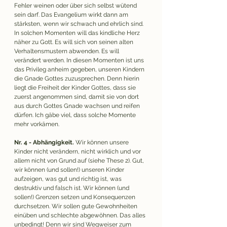
Fehler weinen oder über sich selbst wütend 
sein darf. Das Evangelium wirkt dann am 
stärksten, wenn wir schwach und ehrlich sind. 
In solchen Momenten will das kindliche Herz 
näher zu Gott. Es will sich von seinen alten 
Verhaltensmustern abwenden. Es will 
verändert werden. In diesen Momenten ist uns 
das Privileg anheim gegeben, unseren Kindern 
die Gnade Gottes zuzusprechen. Denn hierin 
liegt die Freiheit der Kinder Gottes, dass sie 
zuerst angenommen sind, damit sie von dort 
aus durch Gottes Gnade wachsen und reifen 
dürfen. Ich gäbe viel, dass solche Momente 
mehr vorkämen.  
Nr. 4 - Abhängigkeit.
 Wir können unsere 
Kinder nicht verändern, nicht wirklich und vor 
allem nicht von Grund auf (siehe These 2). Gut, 
wir können (und sollen!) unseren Kinder 
aufzeigen, was gut und richtig ist, was 
destruktiv und falsch ist. Wir können (und 
sollen!) Grenzen setzen und Konsequenzen 
durchsetzen. Wir sollen gute Gewohnheiten 
einüben und schlechte abgewöhnen. Das alles 
unbedingt! Denn wir sind Wegweiser zum 