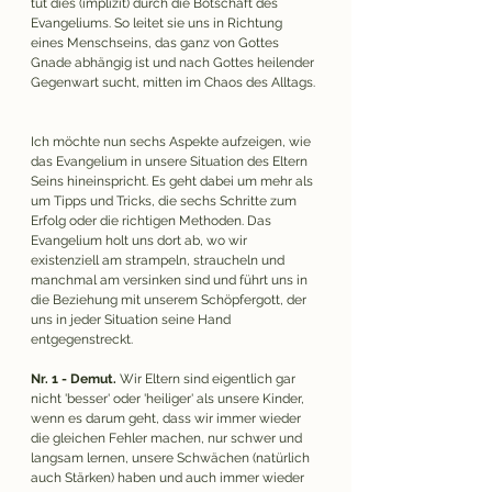
tut dies (implizit) durch die Botschaft des 
Evangeliums. So
 leitet sie uns in Richtung 
eines Menschseins, das ganz von Gottes 
Gnade abhängig ist und nach Gottes heilender 
Gegenwart sucht, mitten im Chaos des Alltags.
Ich möchte nun sechs Aspekte aufzeigen, wie 
das Evangelium in unsere Situation des Eltern 
Seins hineinspricht. Es geht dabei um mehr als 
um Tipps und Tricks, die sechs Schritte zum 
Erfolg oder die richtigen Methoden. Das 
Evangelium holt uns dort ab, wo wir 
existenziell am strampeln, straucheln und 
manchmal am versinken sind und führt uns in 
die Beziehung mit unserem Schöpfergott, der 
uns in jeder Situation seine Hand 
entgegenstreckt. 
Nr. 1 - Demut.
 Wir Eltern sind eigentlich gar 
nicht 'besser' oder 'heiliger' als unsere Kinder, 
wenn es darum geht, dass wir immer wieder 
die gleichen Fehler machen, nur schwer und 
langsam lernen, unsere Schwächen (natürlich 
auch Stärken) haben und auch immer wieder 