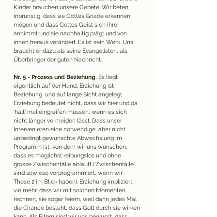
Kinder brauchen unsere Gebete. Wir beten 
inbrünstig, dass sie Gottes Gnade erkennen 
mögen und dass Gottes Geist sich ihrer 
annimmt und sie nachhaltig prägt und von 
innen heraus verändert. Es ist sein Werk. Uns 
braucht er dazu als seine Evangelisten, als 
Überbringer der guten Nachricht. 
Nr. 5 - Prozess und Beziehung.
 Es liegt 
eigentlich auf der Hand, Erziehung ist 
Beziehung  und auf lange Sicht angelegt. 
Erziehung bedeutet nicht, dass wir hier und da 
'halt' mal eingreifen müssen, wenn es sich 
nicht länger vermeiden lässt. Dass unser 
Intervenieren eine notwendige, aber nicht 
unbedingt gewünschte Abwechslung im 
Programm ist, von dem wir uns wünschen, 
dass es möglichst reibungslos und ohne 
grosse Zwischenfälle abläuft ('Zwischenfälle' 
sind sowieso vorprogrammiert, wenn wir 
These 2 im Blick haben). Erziehung impliziert 
vielmehr, dass wir mit solchen Momenten 
rechnen, sie sogar feiern, weil dann jedes Mal 
die Chance besteht, dass Gott durch sie wirken 
kann. Als Eltern sind wir uns bewusst, dass 